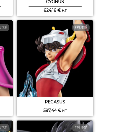
CYGNUS
624,16
€
H.T
UISÉ
ÉPUISÉ
PEGASUS
597,44
€
H.T
UISÉ
ÉPUISÉ