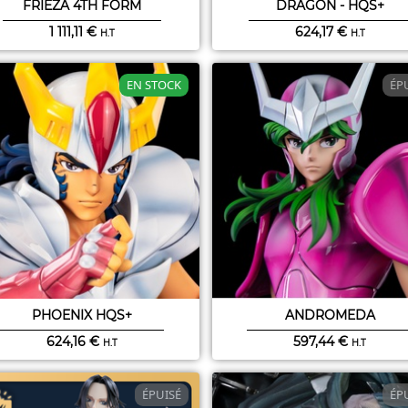
FRIEZA 4TH FORM
DRAGON - HQS+
1 111,11
€
624,17
€
H.T
H.T
EN STOCK
ÉP
PHOENIX HQS+
ANDROMEDA
624,16
€
597,44
€
H.T
H.T
ÉPUISÉ
ÉP