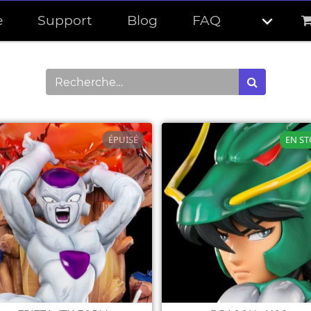
e
Support
Blog
FAQ
ÉPUISÉ
EN S