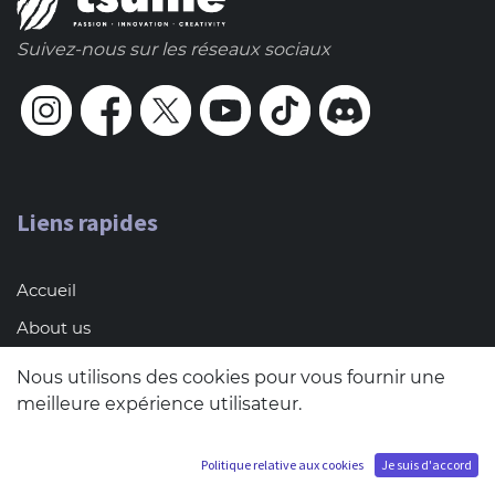
Suivez-nous sur les réseaux sociaux
Liens rapides
Accueil
About us
Blog
Nous utilisons des cookies pour vous fournir une
Contact (Pro only)
meilleure expérience utilisateur.
Terms & conditions of sales
Politique relative aux cookies
Je suis d'accord
FAQ