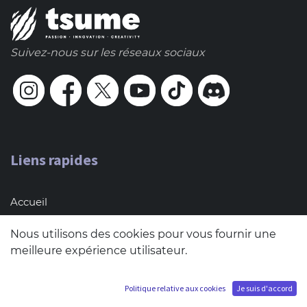
Suivez-nous sur les réseaux sociaux
Liens rapides
Accueil
About us
Nous utilisons des cookies pour vous fournir une
Blog
meilleure expérience utilisateur.
Contact (Pro only)
Politique relative aux cookies
Je suis d'accord
Terms & conditions of sales