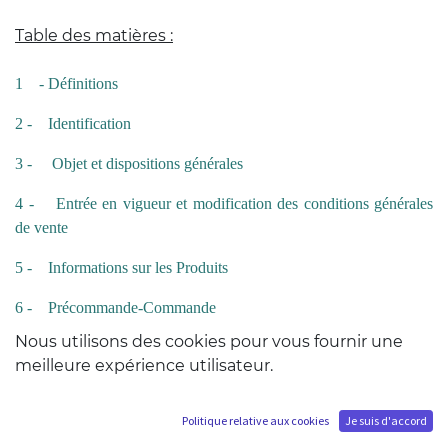
Table des matières :
1
- Définitions
2 -
Identification
3 -
Objet et dispositions générales
4 -
Entrée en vigueur et modification des conditions générales
de vente
5 -
Informations sur les Produits
6 -
Précommande-Commande
Nous utilisons des cookies pour vous fournir une
7 -
Prix
meilleure expérience utilisateur.
8
- Modalités de paiement
Politique relative aux cookies
Je suis d'accord
9
- Disponibilité des Produits