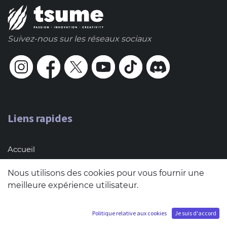
Suivez-nous sur les réseaux sociaux
Liens rapides
Accueil
About us
Nous utilisons des cookies pour vous fournir une
Blog
meilleure expérience utilisateur.
Contact (Pro only)
Politique relative aux cookies
Je suis d'accord
Terms & conditions of sales