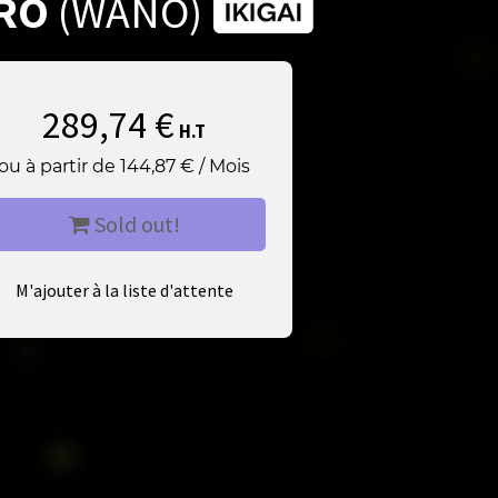
RO
(WANO)
289,74
€
H.T
ou à partir de
144,87
€
/
Mois
Sold out!
M'ajouter à la liste d'attente