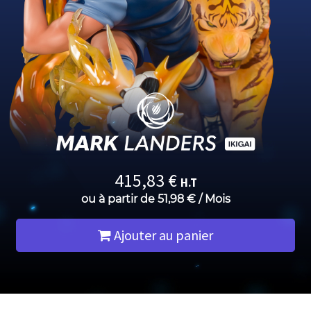
415,83
€
H.T
ou à partir de
51,98
€
/
Mois
Ajouter au panier