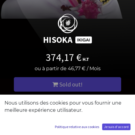
HISOKA
374,17
€
H.T
ou à partir de
46,77
€
/
Mois
Sold out!
M'ajouter à la liste d'attente
Nous utilisons des cookies pour vous fournir une
meilleure expérience utilisateur.
Politique relative aux cookies
Je suis d'accord