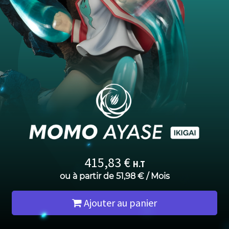
415,83
€
H.T
ou à partir de
51,98
€
/
Mois
Ajouter au panier