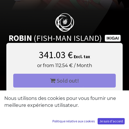
ROBIN
(FISH-MAN ISLAND)
341.03
€
Excl. tax
or from
112.54
€
/
Month
Sold out!
Add me to the waiting list
Nous utilisons des cookies pour vous fournir une
meilleure expérience utilisateur.
Politique relative aux cookies
Je suis d'accord