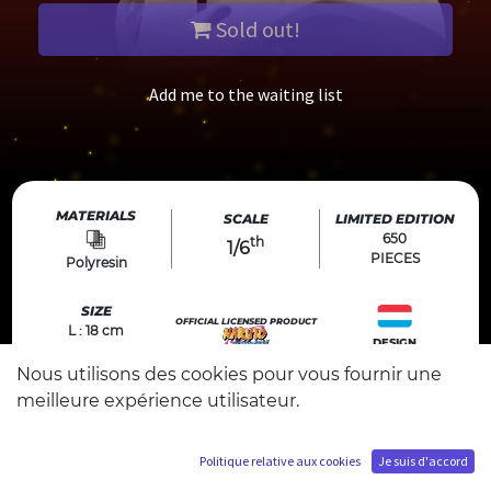
Sold out!
Add me to the waiting list
MATERIALS
SCALE
LIMITED EDITION
650
th
1/6
PIECES
Polyresin
SIZE
OFFICIAL LICENSED PRODUCT
L : 18 cm
DESIGN
P : 36 cm
Made in luxembourg
ⓒ2002 MASASHI KISHIMOTO / 2007 SHIPPUDEN
H : 36 cm
Nous utilisons des cookies pour vous fournir une
meilleure expérience utilisateur.
Politique relative aux cookies
Je suis d'accord