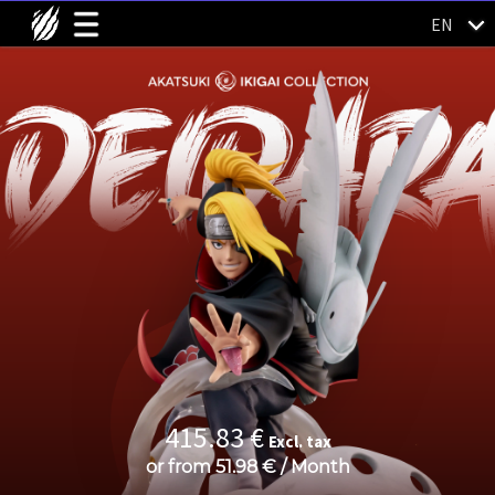
EN
415.83
€
Excl. tax
or from
51.98
€
/
Month