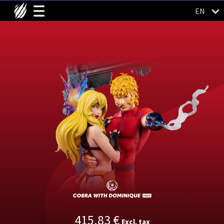
EN
415.83
€
Excl. tax