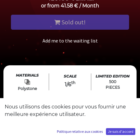
or from
41.58
€
/
Month
Sold out!
Add me to the waiting list
MATERIALS
SCALE
LIMITED EDITION
500
th
1/6
PIECES
Polystone
SIZE
OFFICIAL LICENSED PRODUCT
Nous utilisons des cookies pour vous fournir une
L : 23 cm
DESIGN
D : 38 cm
meilleure expérience utilisateur.
Made in luxembourg
H : 38 cm
© BUICHI TERASAWA / ART TEKNIKA licensed
through NDRL
Politique relative aux cookies
Je suis d'accord