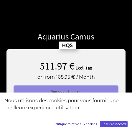
Aquarius Camus
511.97
€
Excl. tax
or from
168.95
€
/
Month
Sold out!
Nous utilisons des cookies pour vous fournir une
meilleure expérience utilisateur.
Add me to the waiting list
Politique relative aux cookies
Je suis d'accord