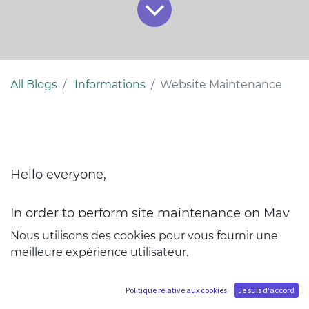
All Blogs
Informations
Website Maintenance
Hello everyone,
In order to perform site maintenance on May
16th, 2023, your future installment will
Nous utilisons des cookies pour vous fournir une
temporarily fail.
meilleure expérience utilisateur.
Please note that a notification email will be
Politique relative aux cookies
Je suis d'accord