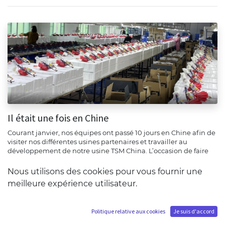
Il était une fois en Chine
Courant janvier, nos équipes ont passé 10 jours en Chine afin de
visiter nos différentes usines partenaires et travailler au
développement de notre usine TSM China. L’occasion de faire
u...
Nous utilisons des cookies pour vous fournir une
chine
meilleure expérience utilisateur.
janv. 31, 2024
Politique relative aux cookies
Je suis d'accord