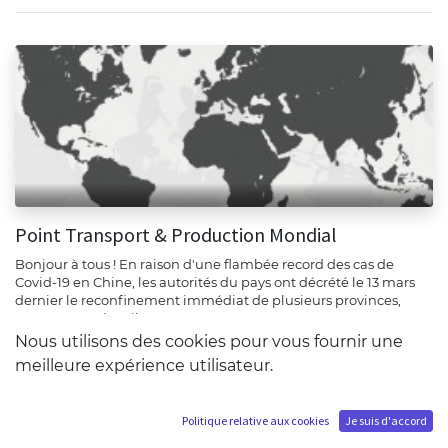
Point Transport & Production Mondial
Bonjour à tous ! En raison d'une flambée record des cas de
Covid-19 en Chine, les autorités du pays ont décrété le 13 mars
dernier le reconfinement immédiat de plusieurs provinces,
notamment des vil...
Nous utilisons des cookies pour vous fournir une
chine
envois
Information
production
meilleure expérience utilisateur.
mars 17, 2022
Politique relative aux cookies
Je suis d'accord