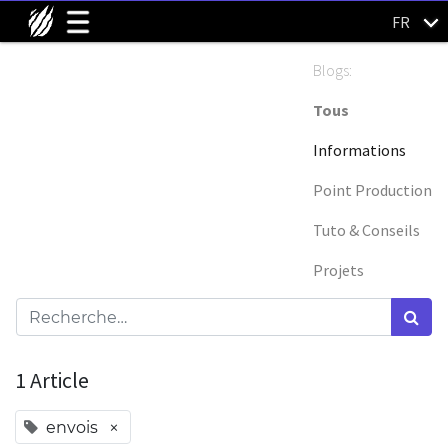
FR
Blogs:
Tous
Informations
Point Production
Tuto & Conseils
Projets
1 Article
×
envois