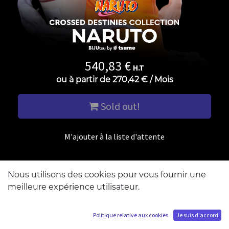
540,83
€
H.T
ou à partir de
270,42
€
/
Mois
Sold out!
M'ajouter à la liste d'attente
Nous utilisons des cookies pour vous fournir une
meilleure expérience utilisateur.
Politique relative aux cookies
Je suis d'accord