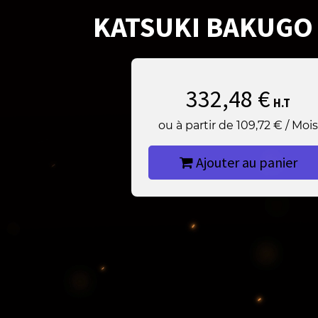
KATSUKI BAKUGO
332,48
€
H.T
ou à partir de
109,72
€
/
Moi
Ajouter au panier