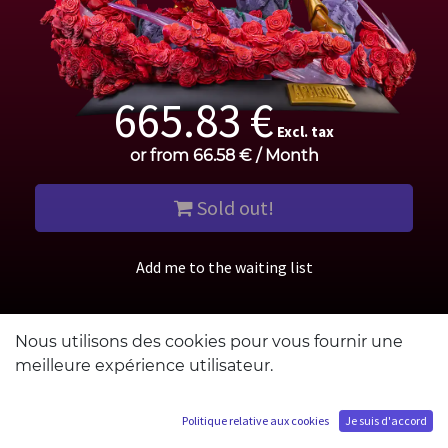
665.83
€
Excl. tax
or from
66.58
€
/
Month
Sold out!
Add me to the waiting list
Nous utilisons des cookies pour vous fournir une
meilleure expérience utilisateur.
MATERIALS
SCALE
LIMITED EDITION
500
th
1/6
Politique relative aux cookies
Je suis d'accord
Polyresin
PIECES
Metal