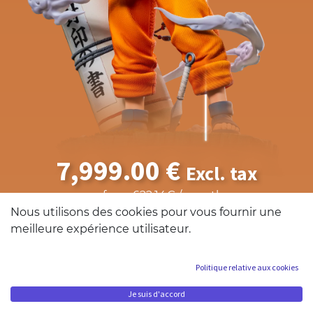
7,999.00
€
Excl. tax
or from 622,14€ / month
after payment of a deposit of 2399,70 €
Nous utilisons des cookies pour vous fournir une
meilleure expérience utilisateur.
Sold out!
Politique relative aux cookies
PRE-ORDER ENDS IN
00 : 00 : 00 : 00
Je suis d'accord
Naruto Uzumaki