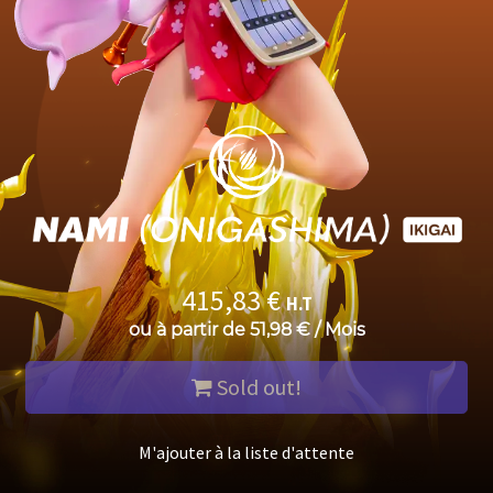
415,83
€
H.T
ou à partir de
51,98
€
/
Mois
Sold out!
M'ajouter à la liste d'attente