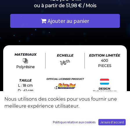
ou à partir de
51,98
€
/
Mois
Ajouter au panier
MATERIAUX
ECHELLE
EDITION LIMITÉE
400
th
1/6
PIECES
Polyrésine
OFFICIAL LICENSED PRODUCT
TAILLE
L : 18 cm
DESIGN
D : 41 cm
Made in luxembourg
© 1983, 2026 YOUICHI TAKAHASHI / SHUEISHA/
ENOKI FILMS/ TV TOKYO
H : 33 cm
licensed by ENOKI FILMS through YUME
Nous utilisons des cookies pour vous fournir une
ALL RIGHTS RESERVED
meilleure expérience utilisateur.
Politique relative aux cookies
Je suis d'accord