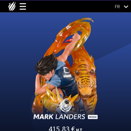
FR
415,83
€
H.T