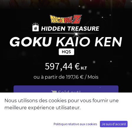
597,44
€
H.T
ou à partir de
197,16
€
/
Mois
Sold out!
Nous utilisons des cookies pour vous fournir une
meilleure expérience utilisateur.
M'ajouter à la liste d'attente
Politique relative aux cookies
Je suis d'accord