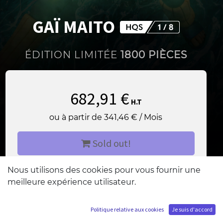
GAÏ MAITO
ÉDITION LIMITÉE
1800 PIÈCES
682,91
€
H.T
ou à partir de
341,46
€
/
Mois
Sold out!
Nous utilisons des cookies pour vous fournir une
M'ajouter à la liste d'attente
meilleure expérience utilisateur.
Politique relative aux cookies
Je suis d'accord