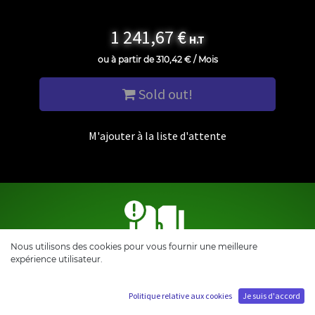
1 241,67
€
H.T
ou à partir de
310,42
€
/
Mois
Sold out!
M'ajouter à la liste d'attente
Nous utilisons des cookies pour vous fournir une meilleure
expérience utilisateur.
INSTRUCTION DE MONTAGE
Politique relative aux cookies
Je suis d'accord
Pour un assemblage optimale de votre statue de
collection, veuillez suivre les instructions de montage