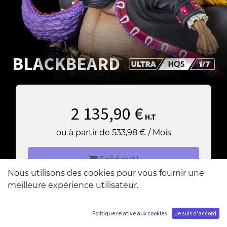
BLACKBEARD
2 135,90
€
H.T
ou à partir de
533,98
€
/
Mois
Sold out!
Nous utilisons des cookies pour vous fournir une
meilleure expérience utilisateur.
M'ajouter à la liste d'attente
Politique relative aux cookies
Je suis d'accord