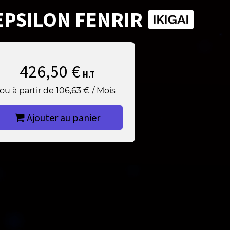
EPSILON FENRIR
426,50
€
H.T
ou à partir de
106,63
€
/
Mois
Ajouter au panier