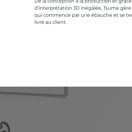
De la conception à la production et grâce
d’interprétation 3D inégalée, Tsume gèr
qui commence par une ébauche et se term
livré au client.