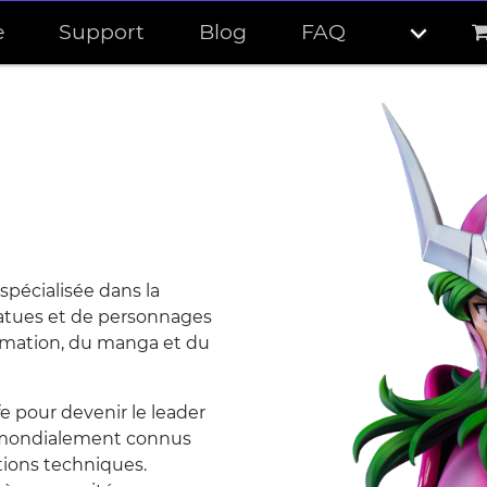
e
Support
Blog
FAQ
pécialisée dans la
tatues et de personnages
nimation, du manga et du
e pour devenir le leader
 mondialement connus
ations techniques.