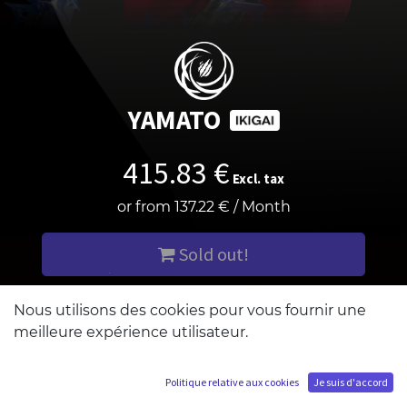
YAMATO
415.83
€
Excl. tax
or from
137.22
€
/
Month
Sold out!
Add me to the waiting list
Nous utilisons des cookies pour vous fournir une
meilleure expérience utilisateur.
Politique relative aux cookies
Je suis d'accord