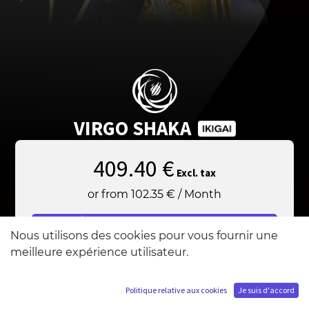
VIRGO SHAKA
409.40
€
Excl. tax
or from
102.35
€
/
Month
Add to Cart
Nous utilisons des cookies pour vous fournir une
meilleure expérience utilisateur.
Politique relative aux cookies
Je suis d'accord