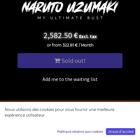
2,582.50
€
Excl. tax
or from
322.81
€
/
Month
Sold out!
Add me to the waiting list
Nous utilisons des cookies pour vous fournir une meilleure
expérience utilisateur.
Politique relative aux cookies
Je suis d'accord