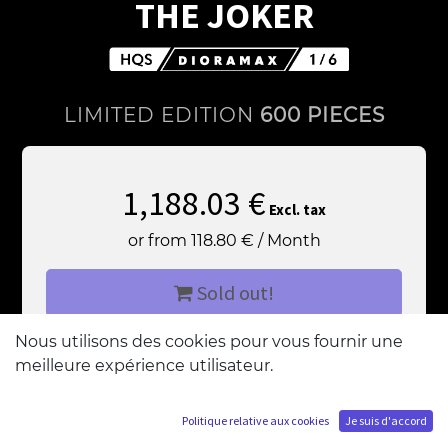
THE JOKER
LIMITED EDITION
600 PIECES
1,188.03
€
Excl. tax
or from
118.80
€
/
Month
Sold out!
Nous utilisons des cookies pour vous fournir une
Add me to the waiting list
meilleure expérience utilisateur.
Politique relative aux cookies
Je suis d'accord