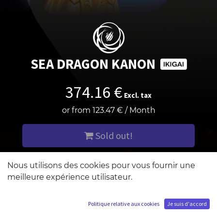
SEA DRAGON KANON
374.16
€
Excl. tax
or from
123.47
€
/
Month
Sold out!
Add me to the waiting list
Nous utilisons des cookies pour vous fournir une
meilleure expérience utilisateur.
Politique relative aux cookies
Je suis d'accord