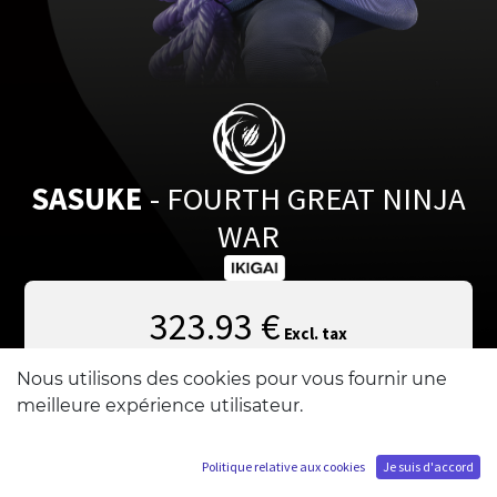
SASUKE
- FOURTH GREAT NINJA
WAR
323.93
€
Excl. tax
or from
106.90
€
/
Month
Nous utilisons des cookies pour vous fournir une
meilleure expérience utilisateur.
Add to Cart
Politique relative aux cookies
Je suis d'accord