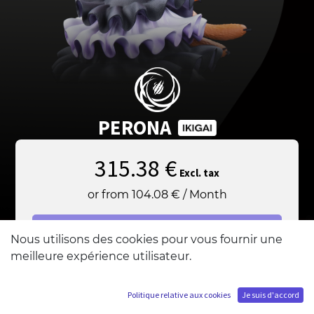
PERONA
315.38
€
Excl. tax
or from
104.08
€
/
Month
Sold out!
Nous utilisons des cookies pour vous fournir une
meilleure expérience utilisateur.
Add me to the waiting list
Politique relative aux cookies
Je suis d'accord