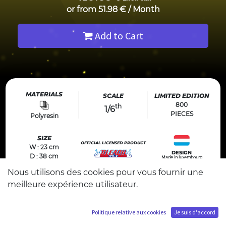
or from
51.98
€
/
Month
Add to Cart
MATERIALS
SCALE
LIMITED EDITION
800
th
1/6
PIECES
Polyresin
SIZE
OFFICIAL LICENSED PRODUCT
W : 23 cm
DESIGN
D : 38 cm
Made in luxembourg
© Tite Kubo/Shueisha, TV TOKYO, dentsu, Pierrot
H : 39 cm
Nous utilisons des cookies pour vous fournir une
meilleure expérience utilisateur.
Politique relative aux cookies
Je suis d'accord