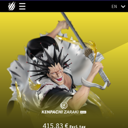
EN
415.83
€
Excl. tax