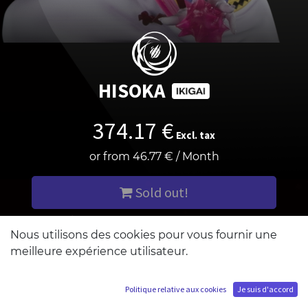
HISOKA
374.17
€
Excl. tax
or from
46.77
€
/
Month
Sold out!
Add me to the waiting list
Nous utilisons des cookies pour vous fournir une
meilleure expérience utilisateur.
Politique relative aux cookies
Je suis d'accord