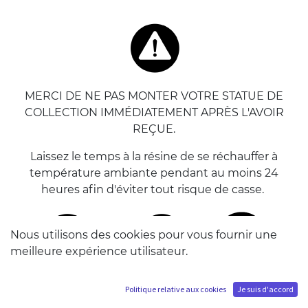
MERCI DE NE PAS MONTER VOTRE STATUE DE
COLLECTION IMMÉDIATEMENT APRÈS L'AVOIR
REÇUE.
Laissez le temps à la résine de se réchauffer à
température ambiante pendant au moins 24
heures afin d'éviter tout risque de casse.
Nous utilisons des cookies pour vous fournir une
meilleure expérience utilisateur.
DE PRÉFÉRENCE, METTEZ DES GANTS EN LATEX
Politique relative aux cookies
Je suis d'accord
POUR MANIPULER VOTRE STATUE. Vous pouvez