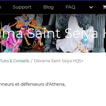
e
Support
Blog
FAQ
ama Saint Seiya
Tuto & Conseils
Diorama Saint Seiya HQS+
onneurs et défenseurs d'Athena,