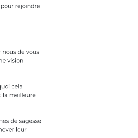
pour rejoindre
r nous de vous
ne vision
uoi cela
t la meilleure
ines de sagesse
hever leur