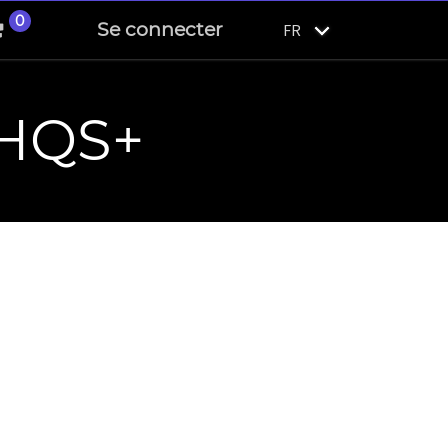
0
Se connecter
FR
 HQS+