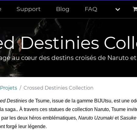
e
Support
Blog
FAQ
d Destinies Col
ge au cœur des destins croisés de Naruto e
Projets
Crossed Destinies Collection
ed Destinies
de Tsume, issue de la gamme BIJUtsu, est une o
a saga.. À travers ces statues de collection Naruto, Tsume invite
 par les deux héros emblématiques,
Naruto Uzumaki
et
Sasuke
ont forgé leur légende.