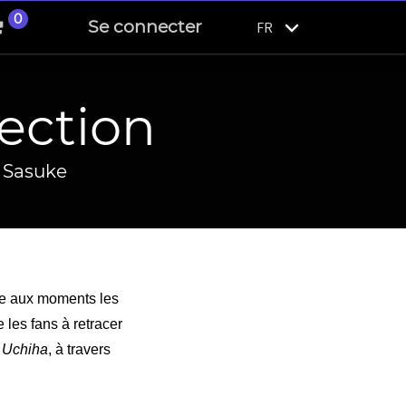
0
Se connecter
FR
lection
t Sasuke
de aux moments les
 les fans à retracer
 Uchiha
, à travers