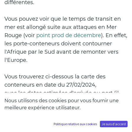
différentes.
Vous pouvez voir que le temps de transit en
mer est allongé suite aux attaques en Mer
Rouge (voir
point prod de décembre
). En effet,
les porte-conteneurs doivent contourner
l'Afrique par le Sud avant de remonter vers
l'Europe.
Vous trouverez ci-dessous la carte des
conteneurs en date du 27/02/2024,
avec les dates estimées d'arrivée au port (il
Nous utilisons des cookies pour vous fournir une
s'agit de dates estimatives d'arrivée au port,
meilleure expérience utilisateur.
celles-ci peuvent légèrement varier. Il faut
également ajouter quelques jours pour le
Politique relative aux cookies
Je suis d'accord
dédouanement et la livraison chez Tsume).