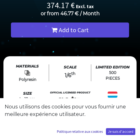
374.17
€
Excl. tax
or from
46.77
€
/
Month
Add to Cart
MATERIALS
SCALE
LIMITED EDITION
500
th
1/6
PIECES
Polyresin
SIZE
OFFICIAL LICENSED PRODUCT
L : 18 cm
DESIGN
D : 36 cm
Made in luxembourg
Nous utilisons des cookies pour vous fournir une
©Hiro Mashima, KODANSHA/FAIRY TAIL Committee,
H : 36 cm
TV TOKYO Manufactured by SA TSUME under license
from KODANSHA Ltd.
meilleure expérience utilisateur.
Politique relative aux cookies
Je suis d'accord